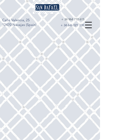
+
34 964 710 615
Calle Valencia, 25
12470 Navajas (Spain)
+
34 646 021 338