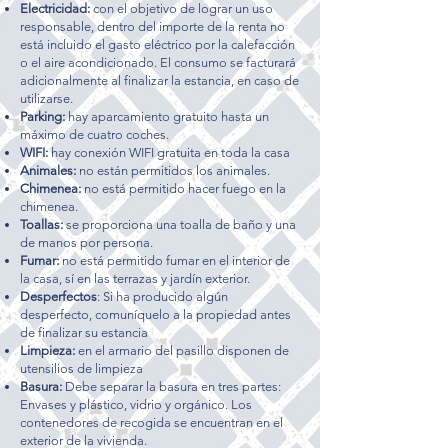
Electricidad:
con el objetivo de lograr un uso
responsable, dentro del importe de la renta no
está incluido el gasto eléctrico por la calefacción
o el aire acondicionado. El consumo se facturará
adicionalmente al finalizar la estancia, en caso de
utilizarse.
Parking:
hay aparcamiento gratuito hasta un
máximo de cuatro coches.
WIFI:
hay conexión WIFI gratuita en toda la casa
Animales:
no están permitidos los animales.
Chimenea:
no está permitido hacer fuego en la
chimenea.
Toallas:
se proporciona una toalla de baño y una
de manos por persona.
Fumar:
no está permitido fumar en el interior de
la casa, sí en las terrazas y jardín exterior.
Desperfectos
: Si ha producido algún
desperfecto, comuníquelo a la propiedad antes
de finalizar su estancia
Limpieza:
en el armario del pasillo disponen de
utensilios de limpieza
Basura:
Debe separar la basura en tres partes:
Envases y plástico, vidrio y orgánico. Los
contenedores de recogida se encuentran en el
exterior de la vivienda.