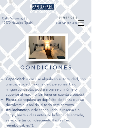
+
34 964 710 615
Calle Valencia, 25
12470 Navajas (Spain)
+
34 646 021 338
C O N D I C I O N E S
Capacidad:
la casa se alquila en su totalidad, con
una capacidad máxima de 8 personas. Bajo
ningún concepto, podrá alojarse un número
superior al máximo (sin tener en cuenta a bebés).
Fianza:
se requiere un depósito de fianza que se
devolverá a la salida, si todo está correcto.​
Anulaciones:
puede ser anulada la reserva sin
cargo, hasta 7 días antes de la fecha de entrada,
salvo ofertas con descuento (tarifas "no
reembolsables").