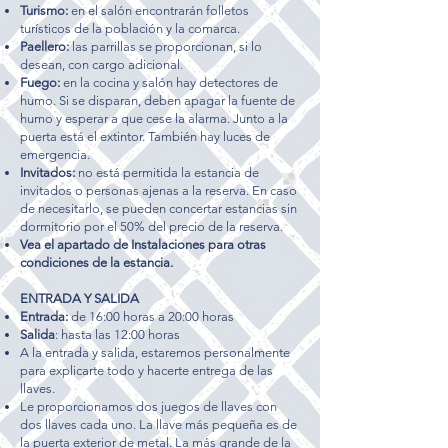
Turismo:
en el salón encontrarán folletos
turísticos de la población y la comarca.
Paellero:
las parrillas se proporcionan, si lo
desean, con cargo adicional.
Fuego:
en la cocina y salón hay detectores de
humo. Si se disparan, deben apagar la fuente de
humo y esperar a que cese la alarma. Junto a la
puerta está el extintor. También hay luces de
emergencia.
Invitados:
no está permitida la estancia de
invitados o personas ajenas a la reserva. En caso
de necesitarlo, se pueden concertar estancias sin
dormitorio por el 50% del precio de la reserva.
Vea el apartado de Instalaciones para otras
condiciones de la estancia.
ENTRADA Y SALIDA
Entrada:
de 16:00 horas a 20:00 horas
Salida
: hasta las 12:00 horas
A la entrada y salida, estaremos personalmente
para explicarte todo y hacerte entrega de las
llaves.
Le proporcionamos dos juegos de llaves con
dos llaves cada uno. La llave más pequeña es de
la puerta exterior de metal. La más grande de la