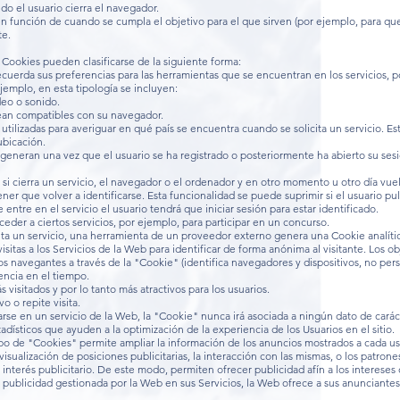
do el usuario cierra el navegador.
n función de cuando se cumpla el objetivo para el que sirven (por ejemplo, para que
te.
 Cookies pueden clasificarse de la siguiente forma:
cuerda sus preferencias para las herramientas que se encuentran en los servicios, po
jemplo, en esta tipología se incluyen:
eo o sonido.
ean compatibles con su navegador.
utilizadas para averiguar en qué país se encuentra cuando se solicita un servicio. E
ubicación.
generan una vez que el usuario se ha registrado o posteriormente ha abierto su sesión
si cierra un servicio, el navegador o el ordenador y en otro momento u otro día vuel
tener que volver a identificarse. Esta funcionalidad se puede suprimir si el usuario pu
entre en el servicio el usuario tendrá que iniciar sesión para estar identificado.
ceder a ciertos servicios, por ejemplo, para participar en un concurso.
sita un servicio, una herramienta de un proveedor externo genera una Cookie analíti
 visitas a los Servicios de la Web para identificar de forma anónima al visitante. Los 
os navegantes a través de la "Cookie" (identifica navegadores y dispositivos, no perso
encia en el tiempo.
visitados y por lo tanto más atractivos para los usuarios.
o o repite visita.
arse en un servicio de la Web, la "Cookie" nunca irá asociada a ningún dato de carác
adísticos que ayuden a la optimización de la experiencia de los Usuarios en el sitio.
po de "Cookies" permite ampliar la información de los anuncios mostrados a cada us
visualización de posiciones publicitarias, la interacción con las mismas, o los patr
interés publicitario. De este modo, permiten ofrecer publicidad afín a los intereses 
 publicidad gestionada por la Web en sus Servicios, la Web ofrece a sus anunciantes 