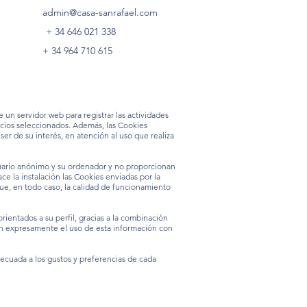
admin@casa-sanrafael.com
+ 34 646 021 338
+ 34 964 710 615
 un servidor web para registrar las actividades
vicios seleccionados. Además, las Cookies
er de su interés, en atención al uso que realiza
usuario anónimo y su ordenador y no proporcionan
e la instalación las Cookies enviadas por la
ue, en todo caso, la calidad de funcionamiento
rientados a su perfil, gracias a la combinación
zan expresamente el uso de esta información con
decuada a los gustos y preferencias de cada