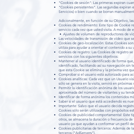
"Cookies de sesión": Las primeras expiran cuan
"Cookies persistentes". Las segundas expiran e
Servicios) o bien cuando se borran manualmen
Adicionalmente, en función de su Objetivo, las
Cookies de rendimiento: Este tipo de Cookie re
servicio cada vez que usted visita. A modo de e
• Ajustes de volumen de reproductores de víd
Las velocidades de transmisión de vídeo que s
Cookies de geo-localización: Estas Cookies son 
utiliza para ayudar a orientar el contenido a su 
Cookies de registro: Las Cookies de registro se 
servicios con los siguientes objetivos:
Mantener al usuario identificado de forma que, 
identificado, facilitando así su navegación sin 
que esta Cookie se elimina y la próxima vez que 
Comprobar si el usuario está autorizado para ac
Cookies analíticas: Cada vez que un Usuario vi
sólo se genera en la visita, servirá en próximas
Permitir la identificación anónima de los usuari
aproximada del número de visitantes y su tend
Identificar de forma anónima los contenidos más 
Saber si el usuario que está accediendo es nuev
Importante: Salvo que el usuario decida registr
Cookies sólo serán utilizadas con propósitos est
Cookies de publicidad comportamental: Este ti
otros, se almacena la duración o frecuencia de 
usuario ya que ayudan a conformar un perfil de 
Cookies publicitarias de terceros: Además de la
terceros ("AdServers").