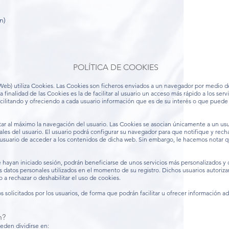
n)
POLÍTICA DE COOKIES
Web) utiliza Cookies. Las Cookies son ficheros enviados a un navegador por medio de
finalidad de las Cookies es la de facilitar al usuario un acceso más rápido a los ser
acilitando y ofreciendo a cada usuario información que es de su interés o que puede s
ilitar al máximo la navegación del usuario. Las Cookies se asocian únicamente a un 
es del usuario. El usuario podrá configurar su navegador para que notifique y rechac
l usuario de acceder a los contenidos de dicha web. Sin embargo, le hacemos notar q
e hayan iniciado sesión, podrán beneficiarse de unos servicios más personalizados y o
s datos personales utilizados en el momento de su registro. Dichos usuarios autori
o a rechazar o deshabilitar el uso de cookies.
s solicitados por los usuarios, de forma que podrán facilitar u ofrecer información a
n?
eden dividirse en: