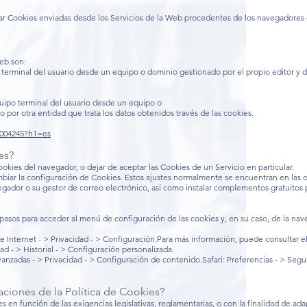
 Cookies enviadas desde los Servicios de la Web procedentes de los navegadores de
eb son:
 terminal del usuario desde un equipo o dominio gestionado por el propio editor y de
quipo terminal del usuario desde un equipo o
o por otra entidad que trata los datos obtenidos través de las cookies.
6004245?h1=es
es?
okies del navegador, o dejar de aceptar las Cookies de un Servicio en particular.
iar la configuración de Cookies. Estos ajustes normalmente se encuentran en las 
gador o su gestor de correo electrónico, así como instalar complementos gratuitos 
 pasos para acceder al menú de configuración de las cookies y, en su caso, de la n
e Internet - > Privacidad - > Configuración.Para más información, puede consultar e
ad - > Historial - > Configuración personalizada.
nzadas - > Privacidad - > Configuración de contenido.Safari: Preferencias - > Segu
ciones de la Política de Cookies?
en función de las exigencias legislativas, reglamentarias, o con la finalidad de adapt