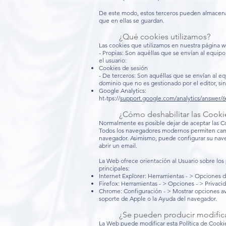
De este modo, estos terceros pueden almacenar
que en ellas se guardan.
¿Qué cookies utilizamos?
Las cookies que utilizamos en nuestra página w
- Propias: Son aquéllas que se envían al equipo
el usuario:
Cookies de sesión
- De terceros: Son aquéllas que se envían al e
dominio que no es gestionado por el editor, sin
Google Analytics:
ht-tps://
support.google.com/analytics/answer/
¿Cómo deshabilitar las Cooki
Normalmente es posible dejar de aceptar las Co
Todos los navegadores modernos permiten camb
navegador. Asimismo, puede configurar su nave
abrir un email.
La Web ofrece orientación al Usuario sobre los
principales:
Internet Explorer: Herramientas - > Opciones d
Firefox: Herramientas - > Opciones - > Privacid
Chrome: Configuración - > Mostrar opciones ava
soporte de Apple o la Ayuda del navegador.
¿Se pueden producir modifica
La Web puede modificar esta Política de Cookies 