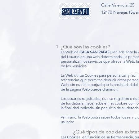
Calle Valencia, 25
12470 Navajas (Spai
¿Qué son las cookies?
La Web de
CASA SAN RAFAEL
(en adelante la 
del Usuario en una web determinada. La primera 
personalizan los servicios que ofrece la Web, f
de los Servicios.
La Web utiliza Cookies para personalizar y fac
referencias que permitan deducir datos personal
Web, sin que ello perjudique la posibilidad de
de la página Web puede disminuir.
Los usuarios registrados, que se registren o qu
de los datos almacenados en las cookies con lo
la finalidad indicada, sin perjuicio de su derech
Asimismo, la Web podrá saber todos los servicio
usuario:
¿Qué tipos de cookies existe
Las Cookies, en función de su Permanencia, pu