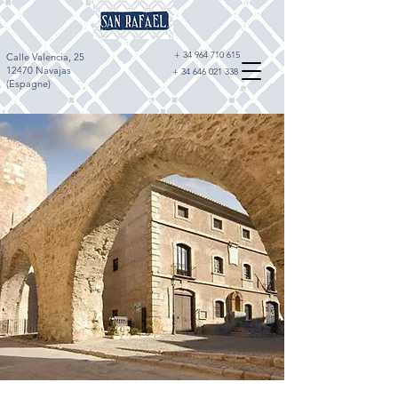
+
34 964 710 615
Calle Valencia, 25
12470 Navajas
+
34 646 021 338
(Espagne)