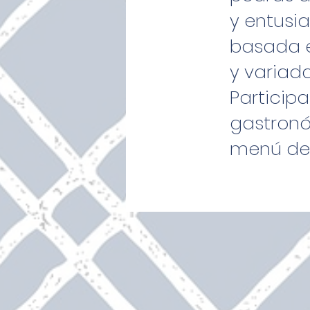
y entusi
basada e
y variad
Particip
gastronó
menú deg