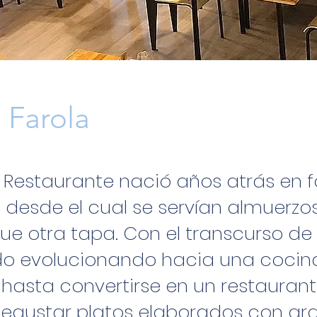
 Farola
a Restaurante nació años atrás en 
, desde el cual se servían almuerzos
ue otra tapa. Con el transcurso de
do evolucionando hacia una coci
 hasta convertirse en un restauran
egustar platos elaborados con gra