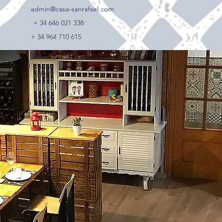
admin@casa-sanrafael.com
+ 34 646 021 338
+ 34 964 710 615