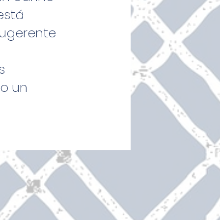
está
sugerente
s
do un