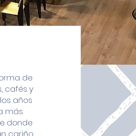
forma de
, cafés y
 los años
na más
te donde
n cariño