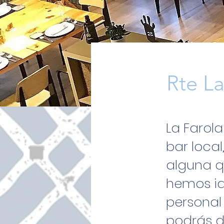
Rte La
La Farol
bar local
alguna q
hemos i
personal
podrás d