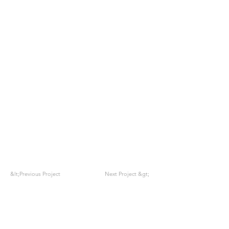
&lt;Previous Project
Next Project &gt;